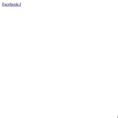
Spring
Facebook-f
naar
de
inhoud