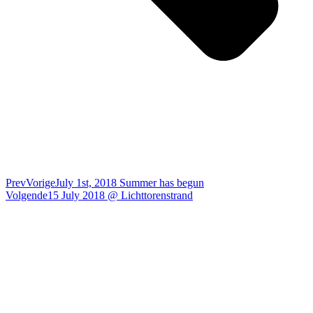
Prev
Vorige
July 1st, 2018 Summer has begun
Volgende
15 July 2018 @ Lichttorenstrand