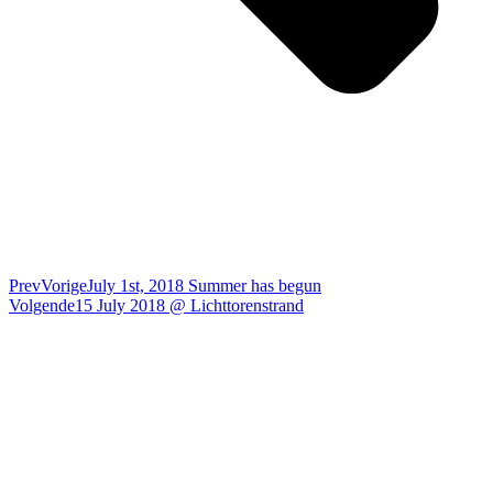
Prev
Vorige
July 1st, 2018 Summer has begun
Volgende
15 July 2018 @ Lichttorenstrand