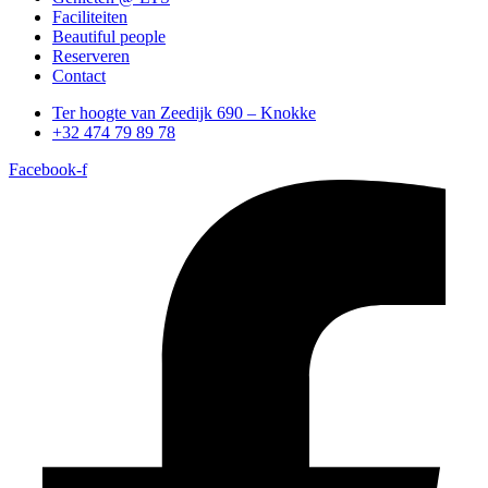
Faciliteiten
Beautiful people
Reserveren
Contact
Ter hoogte van Zeedijk 690 – Knokke
+32 474 79 89 78
Facebook-f